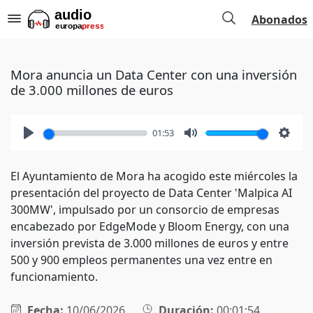
Abonados
Mora anuncia un Data Center con una inversión
de 3.000 millones de euros
01:53
Play
Mute
Setti
El Ayuntamiento de Mora ha acogido este miércoles la
presentación del proyecto de Data Center 'Malpica AI
300MW', impulsado por un consorcio de empresas
encabezado por EdgeMode y Bloom Energy, con una
inversión prevista de 3.000 millones de euros y entre
500 y 900 empleos permanentes una vez entre en
funcionamiento.
Fecha:
10/06/2026
Duración:
00:01:54