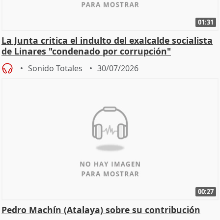
01:31
La Junta critica el indulto del exalcalde socialista
de Linares "condenado por corrupción"
Sonido Totales
30/07/2026
00:27
Pedro Machín (Atalaya) sobre su contribución