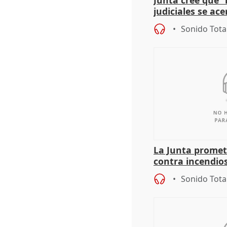
Junta cree que 
judiciales se ac
que la lleva a es
Sonido Tota
La Junta promet
contra incendios
pacto de Estado
Sonido Tota