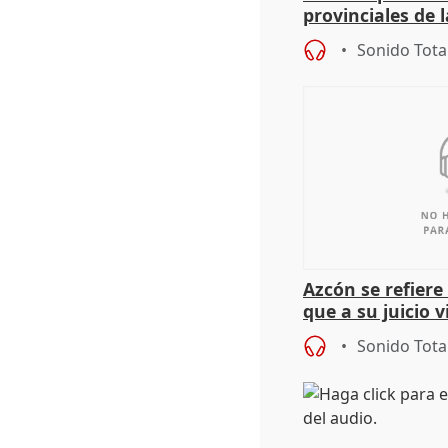
provinciales de 
"determinación 
Sonido Tota
retos", diálog
Azcón se refier
que a su juicio 
Sonido Tota