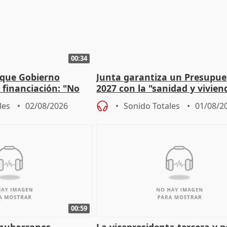
00:34
 que Gobierno
Junta garantiza un Presupue
a financiación: "No
2027 con la "sanidad y vivie
 a las arcas"
prioridades"
les
02/08/2026
Sonido Totales
01/08/2
00:59