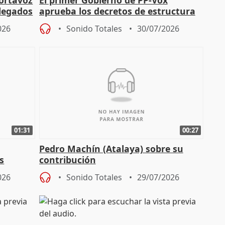
portavoz
El primer Gobierno de PP-Vox
elegados
aprueba los decretos de estructura
de sus consejerías
026
Sonido Totales
30/07/2026
01:31
00:27
Pedro Machín (Atalaya) sobre su
s
contribución
026
Sonido Totales
29/07/2026