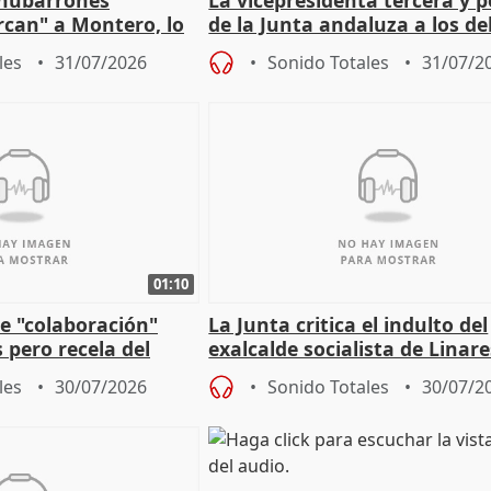
"nubarrones
La vicepresidenta tercera y 
ercan" a Montero, lo
de la Junta andaluza a los d
tar en el "ruido pe
territoriales en Málaga
les
31/07/2026
Sonido Totales
31/07/2
01:10
e "colaboración"
La Junta critica el indulto del
 pero recela del
exalcalde socialista de Linare
 de Sánchez
"condenado por corrupción"
les
30/07/2026
Sonido Totales
30/07/2