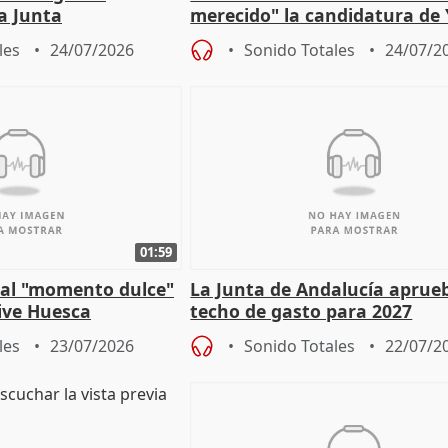
la Junta
merecido" la candidatura de
para afrontar los
Díaz a la OIT
les
24/07/2026
Sonido Totales
24/07/2
01:59
e al "momento dulce"
La Junta de Andalucía aprueb
vive Huesca
techo de gasto para 2027
les
23/07/2026
Sonido Totales
22/07/2