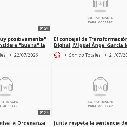
01:34
muy positivamente"
El concejal de Transformació
nsidere "buena" la
Digital, Miguel Ángel García
PFF
sobre la Ordenanza del Dato
les
22/07/2026
Sonido Totales
21/07/2
01:44
pulsa la Ordenanza
Junta respeta la sentencia de