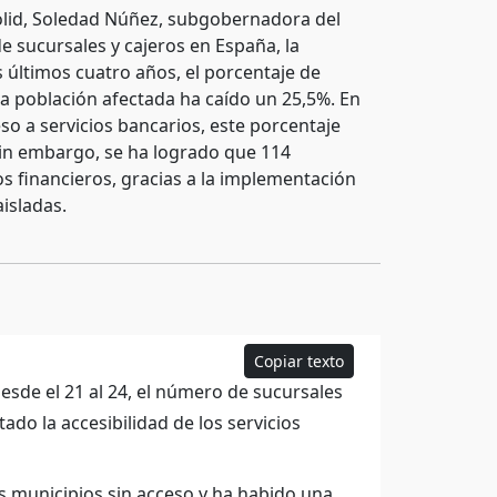
dolid, Soledad Núñez, subgobernadora del
e sucursales y cajeros en España, la
s últimos cuatro años, el porcentaje de
la población afectada ha caído un 25,5%. En
so a servicios bancarios, este porcentaje
 Sin embargo, se ha logrado que 114
s financieros, gracias a la implementación
isladas.
Copiar texto
esde el 21 al 24, el número de sucursales
ado la accesibilidad de los servicios
s municipios sin acceso y ha habido una