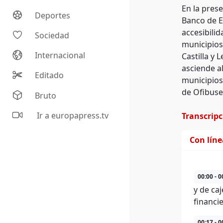
En la pres
Deportes
Banco de E
accesibili
Sociedad
municipios
Internacional
Castilla y 
asciende a
Editado
municipios
de Ofibuses
Bruto
Ir a europapress.tv
Transcrip
Con lín
00:00 - 0
y de caj
financi
00:17 - 0