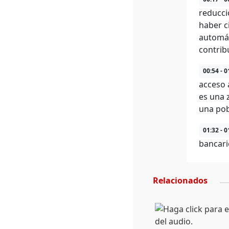
reducci
haber c
automát
contrib
00:54 - 0
acceso 
es una 
una pob
01:32 - 0
bancari
Relacionados