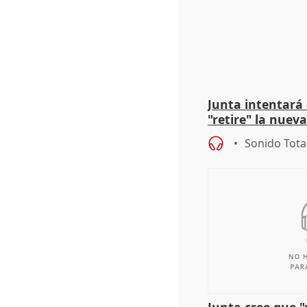
Junta intentará
"retire" la nuev
puede ser saqueo
Sonido Tota