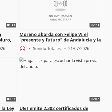
01:13
02:23
n
Moreno aborda con Felipe VI el
 Muro,
"presente y futuro" de Andalucía y la
preocupación por los incendios
026
Sonido Totales
21/07/2026
00:57
02:07
 la Ley
UGT emite 2.302 certificados de