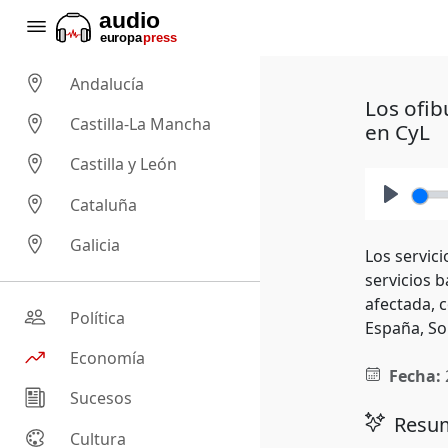
Andalucía
Los ofib
Castilla-La Mancha
en CyL
Castilla y León
Cataluña
Play
Galicia
Los servici
servicios 
afectada, 
Política
España, So
Economía
Fecha:
Sucesos
Resum
Cultura