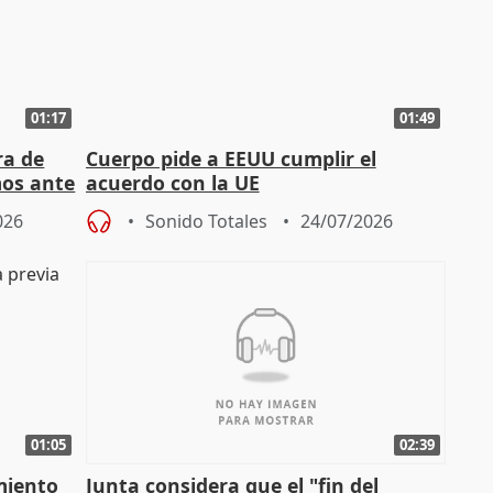
01:17
01:49
ra de
Cuerpo pide a EEUU cumplir el
mos ante
acuerdo con la UE
026
Sonido Totales
24/07/2026
01:05
02:39
miento
Junta considera que el "fin del