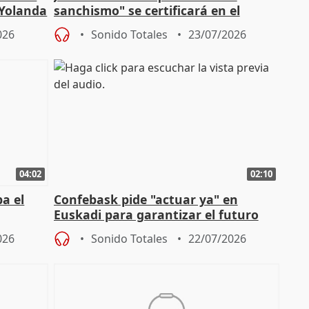
 Yolanda
sanchismo" se certificará en el
Congreso con la "caída" del techo de
026
Sonido Totales
23/07/2026
04:02
02:10
a el
Confebask pide "actuar ya" en
Euskadi para garantizar el futuro
con un pacto de país
026
Sonido Totales
22/07/2026