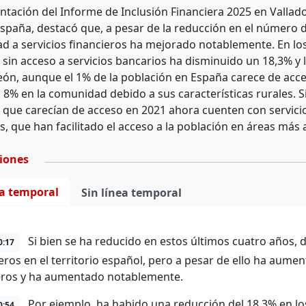
entación del Informe de Inclusión Financiera 2025 en Valla
spaña, destacó que, a pesar de la reducción en el número d
dad a servicios financieros ha mejorado notablemente. En lo
 sin acceso a servicios bancarios ha disminuido un 18,3% y 
León, aunque el 1% de la población en España carece de acce
l 8% en la comunidad debido a sus características rurales.
 que carecían de acceso en 2021 ahora cuenten con servicio
, que han facilitado el acceso a la población en áreas más a
ciones
ea temporal
Sin línea temporal
Si bien se ha reducido en estos últimos cuatro años, d
0:17
eros en el territorio español, pero a pesar de ello ha aument
eros y ha aumentado notablemente.
Por ejemplo, ha habido una reducción del 18,3% en lo
0:54