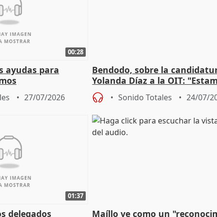
00:28
s ayudas para
Bendodo, sobre la candidatu
omos
Yolanda Díaz a la OIT: "Esta
un plan de evacuación"
les
27/07/2026
Sonido Totales
24/07/2
01:37
os delegados
Maíllo ve como un "reconoci