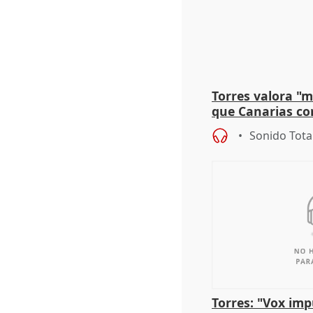
Torres valora "
que Canarias co
propuesta del C
Sonido Tota
Torres: "Vox im