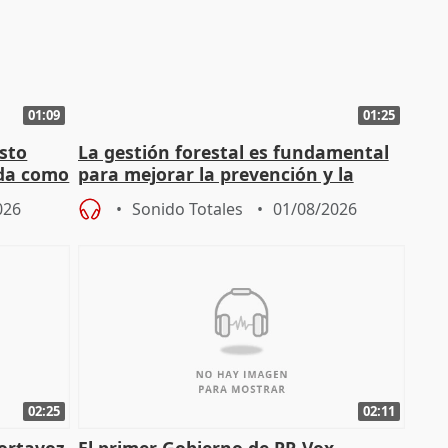
01:09
01:25
sto
La gestión forestal es fundamental
nda como
para mejorar la prevención y la
actuación frente a incendios
026
Sonido Totales
01/08/2026
02:25
02:11