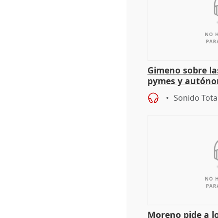
Gimeno sobre la
pymes y autón
Sonido Tota
Moreno pide a l