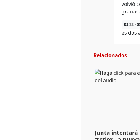
volvió 
gracias
03:22 - 0
es dos 
Relacionados
Junta intentará
"retire" la nuev