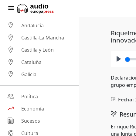
Andalucía
Riquelme
Castilla-La Mancha
innovad
Castilla y León
Cataluña
Play
Galicia
Declaracio
grupo empre
Política
Fecha:
Economía
Resum
Sucesos
Enrique Ri
Cultura
una Junta 