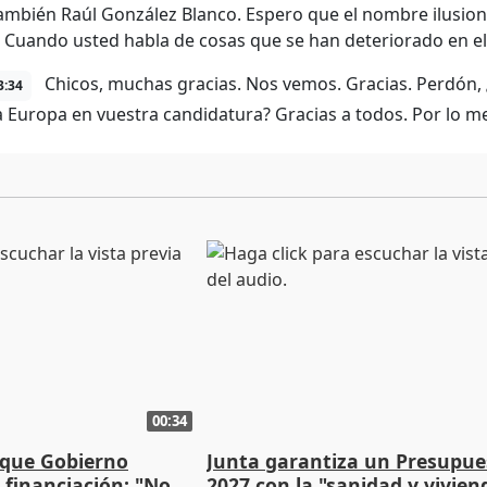
también Raúl González Blanco. Espero que el nombre ilusi
. Cuando usted habla de cosas que se han deteriorado en el
Chicos, muchas gracias. Nos vemos. Gracias. Perdón
3:34
a Europa en vuestra candidatura? Gracias a todos. Por lo me
00:34
 que Gobierno
Junta garantiza un Presupue
a financiación: "No
2027 con la "sanidad y vivie