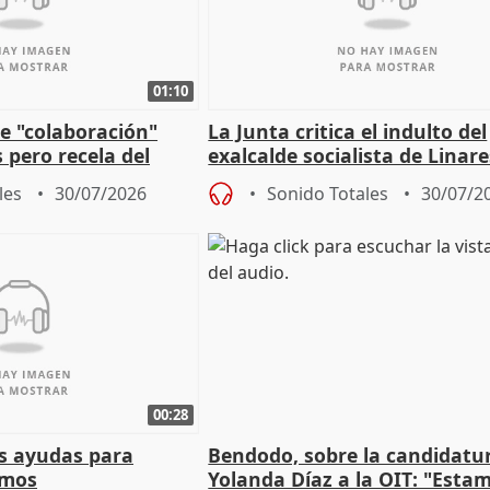
01:10
e "colaboración"
La Junta critica el indulto del
 pero recela del
exalcalde socialista de Linare
 de Sánchez
"condenado por corrupción"
les
30/07/2026
Sonido Totales
30/07/2
00:28
s ayudas para
Bendodo, sobre la candidatu
omos
Yolanda Díaz a la OIT: "Esta