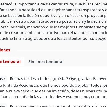
estacó la importancia de su candidatura, que busca recupera
nfatizando la necesidad de una gobernanza transparente y d
a se basa en la ilusión deportiva y en ofrecer un proyecto 
lub. Se mostró optimista sobre su postulación y la decisión 
oras. Además, mencionó que los mejores futbolistas siempr
ad de crear un ambiente atractivo para el talento, sin menc
iquelme finalizó agradeciendo a los asistentes por su apoyo
ciones
ea temporal
Sin línea temporal
Buenas tardes a todos, ¿qué tal? Oye, gracias. Bienven
0:22
la Junta de Accionistas que hemos podido aprobar todos l
r la nueva sede, que es una inversión, de las nuevas oficina
 han acompañado las autoridades y estamos muy contento
Pero creo que no venís a preguntarme sobre el plan 
0:39