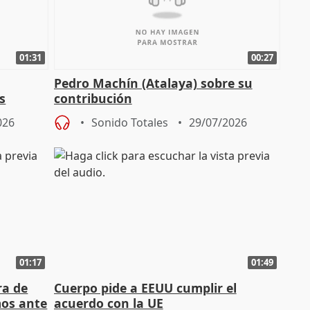
01:31
00:27
Pedro Machín (Atalaya) sobre su
s
contribución
026
Sonido Totales
29/07/2026
01:17
01:49
ra de
Cuerpo pide a EEUU cumplir el
mos ante
acuerdo con la UE