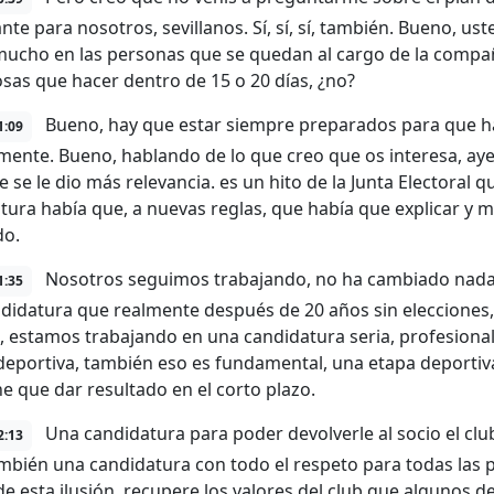
te para nosotros, sevillanos. Sí, sí, sí, también. Bueno, ust
mucho en las personas que se quedan al cargo de la compañí
osas que hacer dentro de 15 o 20 días, ¿no?
Bueno, hay que estar siempre preparados para que hay
1:09
ente. Bueno, hablando de lo que creo que os interesa, ay
 se le dio más relevancia. es un hito de la Junta Electoral q
tura había que, a nuevas reglas, que había que explicar y m
do.
Nosotros seguimos trabajando, no ha cambiado nada,
1:35
didatura que realmente después de 20 años sin elecciones
, estamos trabajando en una candidatura seria, profesiona
 deportiva, también eso es fundamental, una etapa deporti
ne que dar resultado en el corto plazo.
Una candidatura para poder devolverle al socio el clu
2:13
mbién una candidatura con todo el respeto para todas las 
de esta ilusión, recupere los valores del club que algunos d