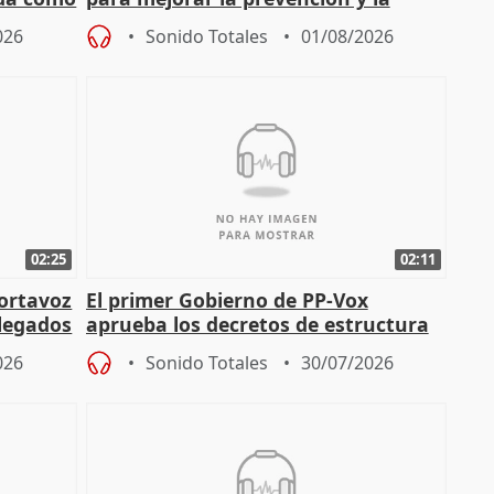
actuación frente a incendios
026
Sonido Totales
01/08/2026
02:25
02:11
portavoz
El primer Gobierno de PP-Vox
elegados
aprueba los decretos de estructura
de sus consejerías
026
Sonido Totales
30/07/2026