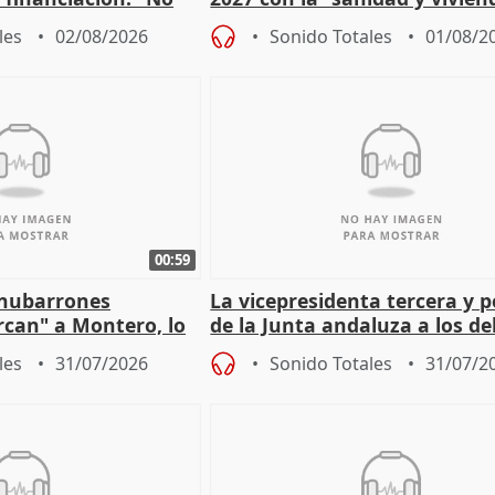
 a las arcas"
prioridades"
les
02/08/2026
Sonido Totales
01/08/2
00:59
"nubarrones
La vicepresidenta tercera y 
ercan" a Montero, lo
de la Junta andaluza a los d
tar en el "ruido pe
territoriales en Málaga
les
31/07/2026
Sonido Totales
31/07/2