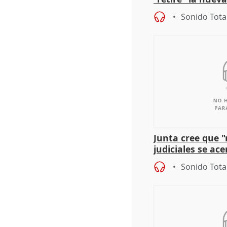
puede ser saqueo
Sonido Tota
Junta cree que 
judiciales se ac
que la lleva a es
Sonido Tota