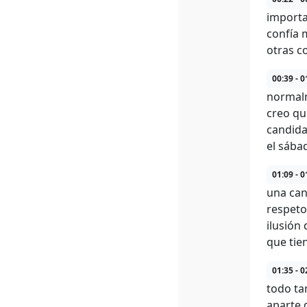
importan
confía 
otras c
00:39 - 0
normalm
creo que
candida
el sába
01:09 - 0
una can
respeto
ilusión
que tie
01:35 - 0
todo ta
aparte 