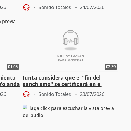
026
Sonido Totales
24/07/2026
01:05
02:39
miento
Junta considera que el "fin del
 Yolanda
sanchismo" se certificará en el
Congreso con la "caída" del techo de
026
Sonido Totales
23/07/2026