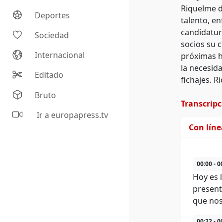
Riquelme d
Deportes
talento, e
candidatur
Sociedad
socios su c
Internacional
próximas h
la necesid
Editado
fichajes. R
Bruto
Transcrip
Ir a europapress.tv
Con lín
00:00 - 0
Hoy es 
presenta
que nos
00:22 - 0