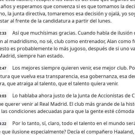
 años y esperamos que convenza si es que tomamos la deci
o, la junta directiva, tomaremos esa decisión y ojalá, yo s
tar al frente de la candidatura a partir del lunes.
Así que muchísimas gracias. Cuando habla de ilusión
2:33
en al madridismo, no sé, club como entrenador, Alan como fut
esto es probablemente lo más jugoso, después de si uno va 
 Madrid, siempre han estado.
Los mejores siempre quieren venir, ese mejor club. P
2:47
tura que vuelva esa transparencia, esa gobernanza, esa de
, que atraiga al talento, que el talento quiera venir.
Lo hablaba ahora justo de la Junta de Accionistas de Co
3:03
ue querer venir al Real Madrid. El club más grande de la hist
 las condiciones adecuadas para que la gente esté cómoda 
Por lo tanto, sí, claro, todo el talento en el mundo se
3:22
que ilusione especialmente? Decía el compañero Haaland, d