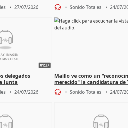
un plan de evacuación"
les
27/07/2026
Sonido Totales
24/07/2
01:37
os delegados
Maíllo ve como un "reconoci
la Junta
merecido" la candidatura de
para afrontar los
Díaz a la OIT
les
24/07/2026
Sonido Totales
24/07/2