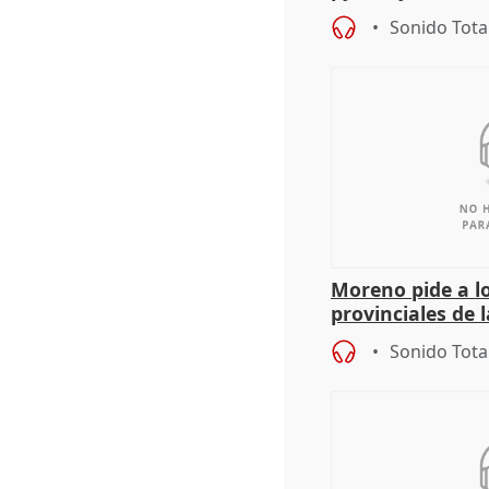
Sonido Tota
Moreno pide a l
provinciales de 
"determinación 
Sonido Tota
retos", diálog