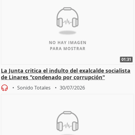
01:31
La Junta critica el indulto del exalcalde socialista
de Linares "condenado por corrupción"
Sonido Totales
30/07/2026