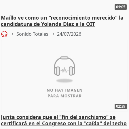
01:05
Maíllo ve como un "reconocimiento merecido" la
candidatura de Yolanda Díaz a la OIT
Sonido Totales
24/07/2026
02:39
Junta considera que el "fin del sanchismo" se
certificará en el Congreso con la "caída" del techo