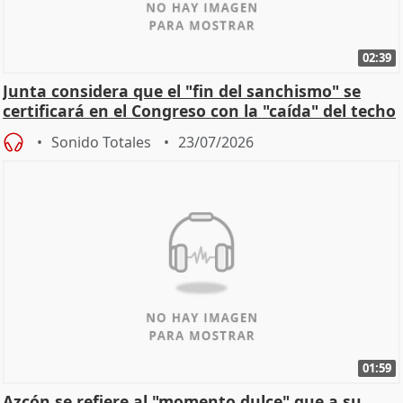
02:39
Junta considera que el "fin del sanchismo" se
certificará en el Congreso con la "caída" del techo
de
Sonido Totales
23/07/2026
01:59
Azcón se refiere al "momento dulce" que a su