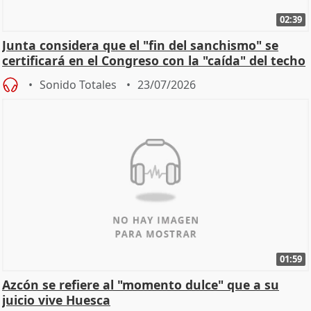
02:39
Junta considera que el "fin del sanchismo" se
certificará en el Congreso con la "caída" del techo
de
Sonido Totales
23/07/2026
01:59
Azcón se refiere al "momento dulce" que a su
juicio vive Huesca