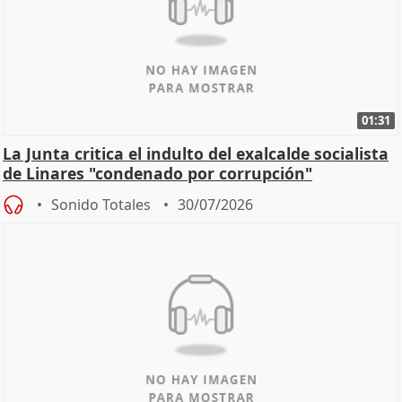
01:31
La Junta critica el indulto del exalcalde socialista
de Linares "condenado por corrupción"
Sonido Totales
30/07/2026