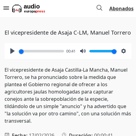
Abonados
El vicepresidente de Asaja C-LM, Manuel Torrero
00:41
Play
Mute
Setti
El vicepresidente de Asaja Castilla-La Mancha, Manuel
Torrero, se ha pronunciado sobre la medida que
plantea el Gobierno regional de ofrecer a los
agricultores jaulas homologadas para capturar
conejos ante la sobrepoblación de la especie,
tildándolo de un simple "anuncio" y ha advertido que
"la solución va por otro camino", con una solución más
transversal.
Fecha:
17/02/2026
Duración:
00:00:41