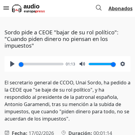
Abonados
Sordo pide a CEOE "bajar de su rol político":
"Cuando piden dinero no piensan en los
impuestos"
01:13
Play
Mute
Setti
El secretario general de CCOO, Unai Sordo, ha pedido a
la CEOE que "se baje de su rol político", y ha
respondido al presidente de la patronal española,
Antonio Garamendi, tras su mención a la subida de
impuestos, que cuando "piden dinero para todo, no se
acuerdan de los impuestos".
Fecha:
17/02/2026
Duración:
00:01:14