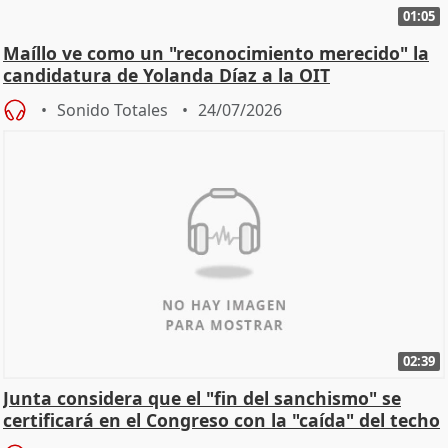
01:05
Maíllo ve como un "reconocimiento merecido" la
candidatura de Yolanda Díaz a la OIT
Sonido Totales
24/07/2026
02:39
Junta considera que el "fin del sanchismo" se
certificará en el Congreso con la "caída" del techo
de