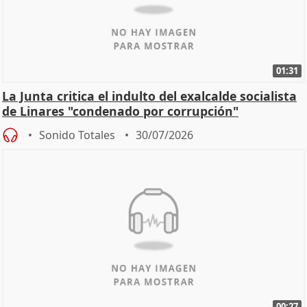
01:31
La Junta critica el indulto del exalcalde socialista
de Linares "condenado por corrupción"
Sonido Totales
30/07/2026
00:27