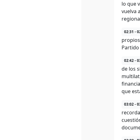
lo que 
vuelva 
regiona
02:31 - 0
propios
Partido
02:42 - 0
de los 
multila
financi
que est
03:02 - 0
recorda
cuestió
docume