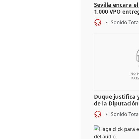
Sevilla encara el
1.000 VPO entreg
de abaratar pre
Sonido Tota
Duque justifica 
de la Diputació
del patrimonio
Sonido Tota