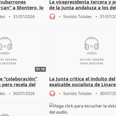
"nubarrones
La vicepresidenta tercera y 
ercan" a Montero, lo
de la Junta andaluza a los d
tar en el "ruido pe
territoriales en Málaga
les
31/07/2026
Sonido Totales
31/07/2
01:10
e "colaboración"
La Junta critica el indulto del
 pero recela del
exalcalde socialista de Linare
 de Sánchez
"condenado por corrupción"
les
30/07/2026
Sonido Totales
30/07/2