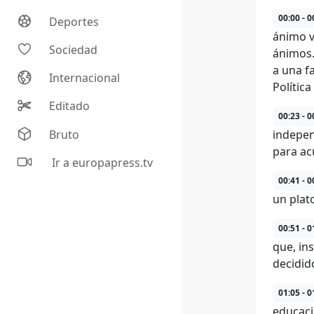
00:00 - 0
Deportes
ánimo v
Sociedad
ánimos.
a una f
Internacional
Política
Editado
00:23 - 0
Bruto
indepen
para ac
Ir a europapress.tv
00:41 - 0
un plat
00:51 - 0
que, in
decidid
01:05 - 0
educaci