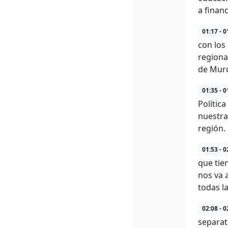
a finan
01:17 - 0
con los
regiona
de Murc
01:35 - 0
Polític
nuestra
región.
01:53 - 0
que tie
nos va 
todas l
02:08 - 0
separat