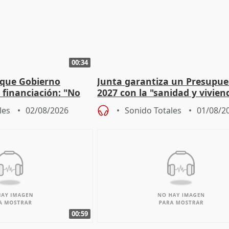
00:34
 que Gobierno
Junta garantiza un Presupue
a financiación: "No
2027 con la "sanidad y vivie
 a las arcas"
prioridades"
les
02/08/2026
Sonido Totales
01/08/2
00:59