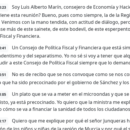
Soy Luis Alberto Marín, consejero de Economía y Haci
0:23
iene esta reunión? Bueno, pues como siempre, la de la Reg
 Venimos con la mano tendida, con actitud de diálogo, pe
ase más de este sainete, de este bodevil, de este esperpento
 Fiscal y Financiera.
Un Consejo de Política Fiscal y Financiera que está s
0:41
dentismo y del separatismo. Yo no sé si voy a tener que a
udir a este Consejo de Política Fiscal siempre que lo dema
No es de recibo que se nos convoque como se nos co
0:51
o que ha sido precocinado por el gobierno de Sánchez y los
Un plato que se va a meter en el microondas y que se
1:05
sisto, ya está precocinado. Yo quiero que la ministra me ex
o cómo se va a financiar la sanidad de todos los ciudadanos
Quiero que me explique por qué el señor Junqueras ha
1:17
ón de los niños y niñas de la región de Murcia y por qué e