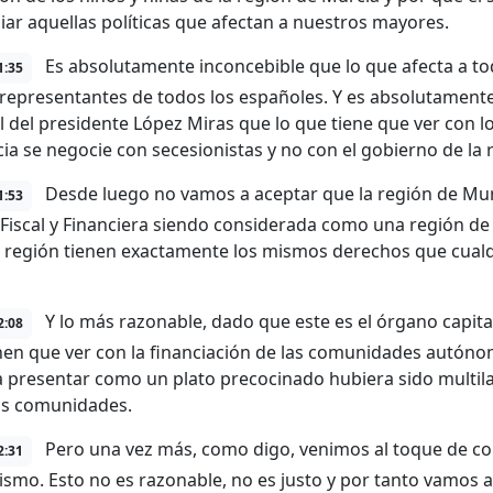
ciar aquellas políticas que afectan a nuestros mayores.
Es absolutamente inconcebible que lo que afecta a to
1:35
 representantes de todos los españoles. Y es absolutamente
l del presidente López Miras que lo que tiene que ver con l
ia se negocie con secesionistas y no con el gobierno de la 
Desde luego no vamos a aceptar que la región de Murc
1:53
a Fiscal y Financiera siendo considerada como una región d
 región tienen exactamente los mismos derechos que cualq
Y lo más razonable, dado que este es el órgano capita
2:08
nen que ver con la financiación de las comunidades autóno
a presentar como un plato precocinado hubiera sido multil
as comunidades.
Pero una vez más, como digo, venimos al toque de co
2:31
ismo. Esto no es razonable, no es justo y por tanto vamos a v