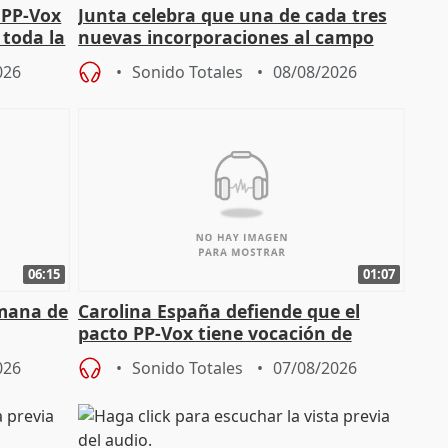
 PP-Vox
Junta celebra que una de cada tres
 toda la
nuevas incorporaciones al campo
andaluz son mujeres jóvenes
026
Sonido Totales
08/08/2026
06:15
01:07
emana de
Carolina España defiende que el
pacto PP-Vox tiene vocación de
"durar toda la legislatura"
026
Sonido Totales
07/08/2026