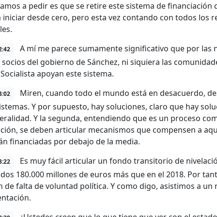
vamos a pedir es que se retire este sistema de financiación 
a iniciar desde cero, pero esta vez contando con todos los 
les.
A mí me parece sumamente significativo que por las no
2:42
 socios del gobierno de Sánchez, ni siquiera las comunid
 Socialista apoyan este sistema.
Miren, cuando todo el mundo está en desacuerdo, des
3:02
sistemas. Y por supuesto, hay soluciones, claro que hay solu
teralidad. Y la segunda, entendiendo que es un proceso com
ación, se deben articular mecanismos que compensen a aque
án financiadas por debajo de la media.
Es muy fácil articular un fondo transitorio de nivelac
3:22
dos 180.000 millones de euros más que en el 2018. Por tan
n de falta de voluntad política. Y como digo, asistimos a u
ntación.