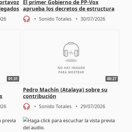
portavoz
El primer Gobierno de PP-Vox
elegados
aprueba los decretos de estructura
de sus consejerías
026
Sonido Totales
30/07/2026
01:31
00:27
Pedro Machín (Atalaya) sobre su
s
contribución
026
Sonido Totales
29/07/2026