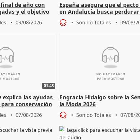
 final de año con
España asegura que el pacto
adas y el objetivo
en Andalucía busca perdurar
cios
legislatura
les
09/08/2026
Sonido Totales
09/08/2
01:43
y explica las ayudas
Engracia Hidalgo sobre la S
n para conservación
la Moda 2026
les
07/08/2026
Sonido Totales
07/08/2