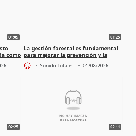
01:09
01:25
sto
La gestión forestal es fundamental
nda como
para mejorar la prevención y la
actuación frente a incendios
026
Sonido Totales
01/08/2026
02:25
02:11