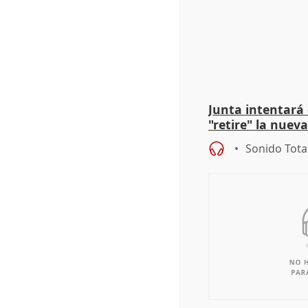
Junta intentará
"retire" la nuev
puede ser saqueo
Sonido Tota