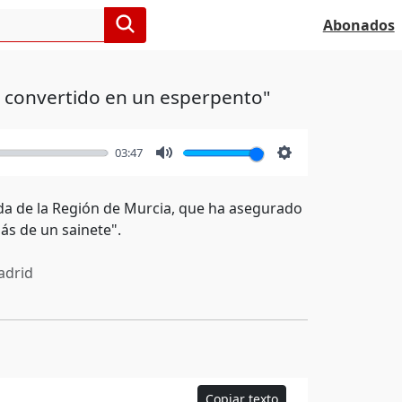
Abonados
ha convertido en un esperpento"
03:47
Mute
Settings
da de la Región de Murcia, que ha asegurado
ás de un sainete".
drid
Copiar texto