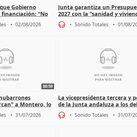
 que Gobierno
Junta garantiza un Presupue
a financiación: "No
2027 con la "sanidad y vivie
 a las arcas"
prioridades"
les
02/08/2026
Sonido Totales
01/08/2
00:59
"nubarrones
La vicepresidenta tercera y 
ercan" a Montero, lo
de la Junta andaluza a los d
tar en el "ruido pe
territoriales en Málaga
les
31/07/2026
Sonido Totales
31/07/2