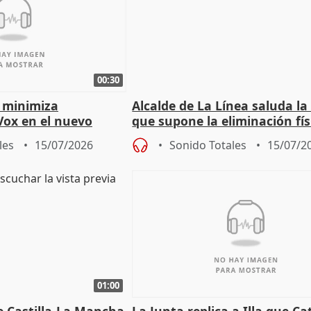
00:30
 minimiza
Alcalde de La Línea saluda la
Vox en el nuevo
que supone la eliminación fís
mportante es que sea
la Verja de Gibraltar
les
15/07/2026
Sonido Totales
15/07/2
01:00