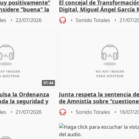
muy positivamente"
El concejal de Transformació
nsidere "buena" la
Digital, Miguel Ángel García
PFF
sobre la Ordenanza del Dato
les
22/07/2026
Sonido Totales
21/07/2
01:44
pulsa la Ordenanza
Junta respeta la sentencia de
nda la seguridad y
de Amnistía sobre "cuestione
e al control"
técnicas" que "no avalan la 
les
21/07/2026
Sonido Totales
16/07/2