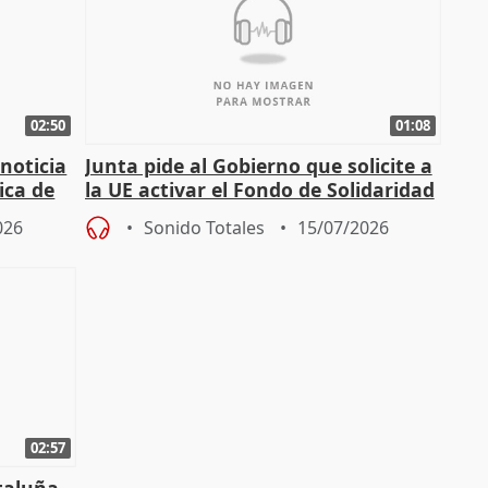
02:50
01:08
 noticia
Junta pide al Gobierno que solicite a
ica de
la UE activar el Fondo de Solidaridad
para afrontar daños del
026
Sonido Totales
15/07/2026
02:57