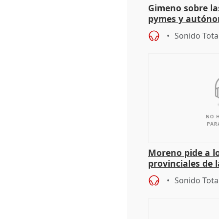
Gimeno sobre la
pymes y autón
Sonido Tota
Moreno pide a l
provinciales de 
"determinación 
Sonido Tota
retos", diálog