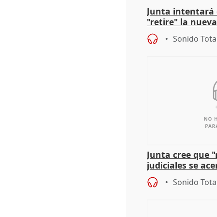
Junta intentará
"retire" la nuev
puede ser saqueo
Sonido Tota
Junta cree que 
judiciales se ac
que la lleva a es
Sonido Tota