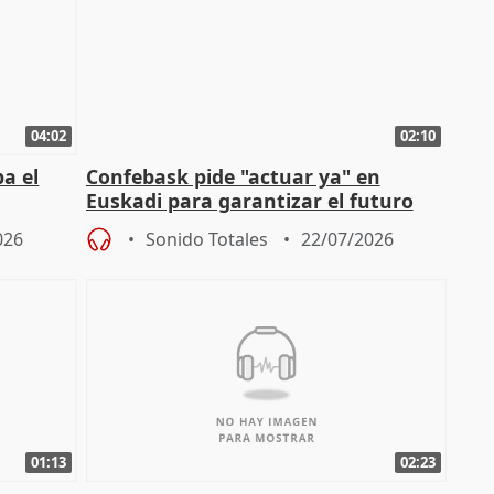
04:02
02:10
a el
Confebask pide "actuar ya" en
Euskadi para garantizar el futuro
con un pacto de país
026
Sonido Totales
22/07/2026
01:13
02:23