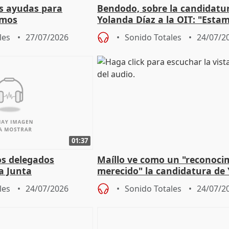
s ayudas para
Bendodo, sobre la candidatu
omos
Yolanda Díaz a la OIT: "Esta
un plan de evacuación"
les
27/07/2026
Sonido Totales
24/07/2
01:37
os delegados
Maíllo ve como un "reconoci
la Junta
merecido" la candidatura de
para afrontar los
Díaz a la OIT
les
24/07/2026
Sonido Totales
24/07/2