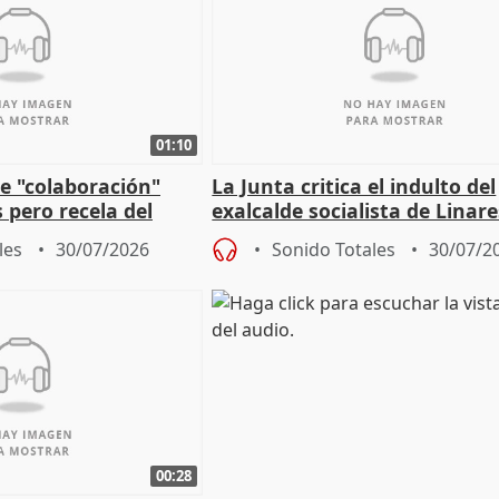
01:10
e "colaboración"
La Junta critica el indulto del
 pero recela del
exalcalde socialista de Linare
 de Sánchez
"condenado por corrupción"
les
30/07/2026
Sonido Totales
30/07/2
00:28