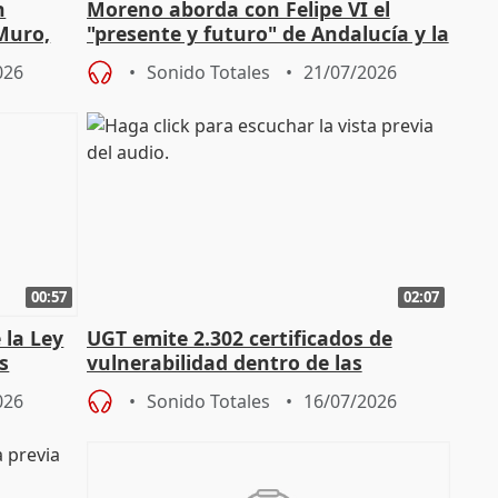
n
Moreno aborda con Felipe VI el
 Muro,
"presente y futuro" de Andalucía y la
preocupación por los incendios
026
Sonido Totales
21/07/2026
00:57
02:07
 la Ley
UGT emite 2.302 certificados de
s
vulnerabilidad dentro de las
const
solicitudes de regulación C-LM
026
Sonido Totales
16/07/2026