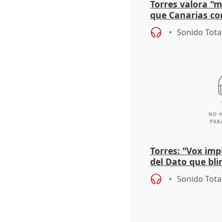
Torres valora "
que Canarias co
propuesta del C
Sonido Tota
Torres: "Vox im
del Dato que bli
los derechos ant
Sonido Tota