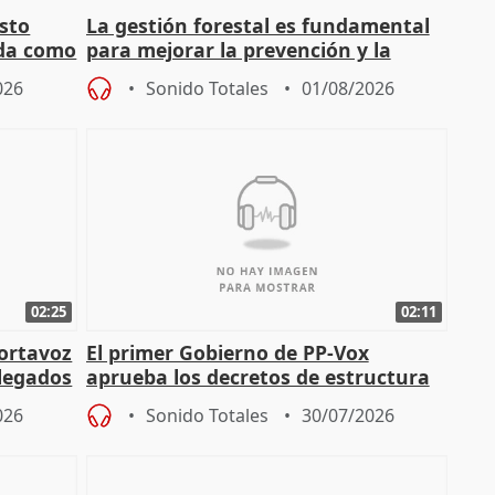
sto
La gestión forestal es fundamental
nda como
para mejorar la prevención y la
actuación frente a incendios
026
Sonido Totales
01/08/2026
02:25
02:11
portavoz
El primer Gobierno de PP-Vox
elegados
aprueba los decretos de estructura
de sus consejerías
026
Sonido Totales
30/07/2026