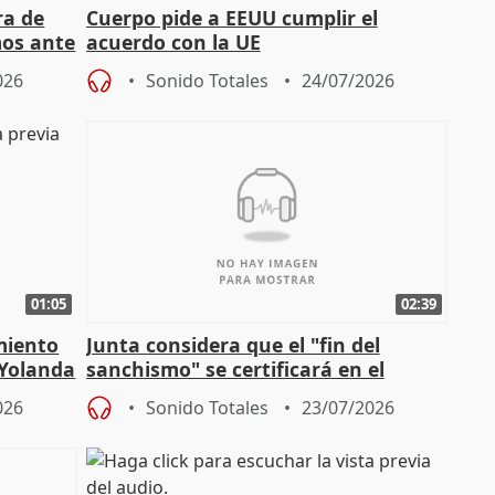
ra de
Cuerpo pide a EEUU cumplir el
mos ante
acuerdo con la UE
026
Sonido Totales
24/07/2026
01:05
02:39
miento
Junta considera que el "fin del
 Yolanda
sanchismo" se certificará en el
Congreso con la "caída" del techo de
026
Sonido Totales
23/07/2026