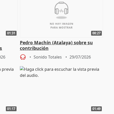
01:31
00:27
Pedro Machín (Atalaya) sobre su
s
contribución
026
Sonido Totales
29/07/2026
01:17
01:49