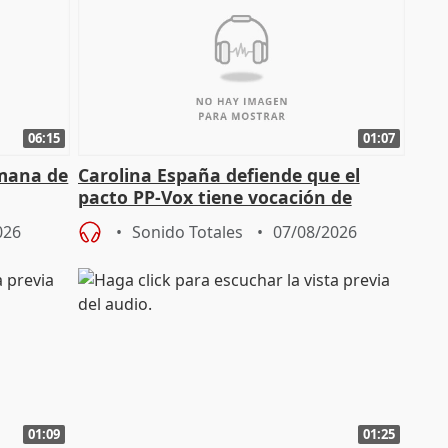
06:15
01:07
emana de
Carolina España defiende que el
pacto PP-Vox tiene vocación de
"durar toda la legislatura"
026
Sonido Totales
07/08/2026
01:09
01:25