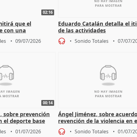
02:16
itirá que el
Eduardo Catalán detalla el it
e con una
de las actividades
cente propia
les
09/07/2026
Sonido Totales
07/07/2
00:14
, sobre prevención
Ángel Jiménez, sobre acuerd
en el deporte base
revención de la violencia en e
deporte base municipal
les
01/07/2026
Sonido Totales
01/07/2