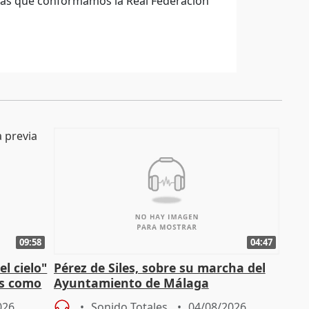
onas que conformamos la Real Federación
09:58
04:47
l cielo"
Pérez de Siles, sobre su marcha del
os como
Ayuntamiento de Málaga
026
Sonido Totales
04/08/2026