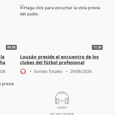
00:58
11:39
la
Louzán preside el encuentro de los
aña
clubes del fútbol profesional
español: "Nos va muy bien así"
026
Sonido Totales
29/06/2026