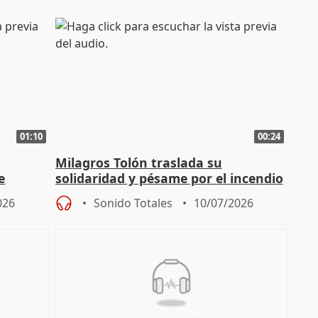
01:10
00:24
Milagros Tolón traslada su
e
solidaridad y pésame por el incendio
en Almería
026
Sonido Totales
10/07/2026