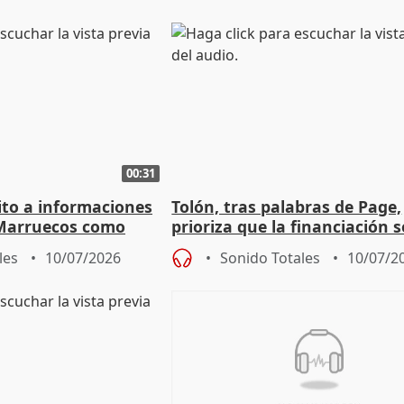
00:31
ito a informaciones
Tolón, tras palabras de Page,
Marruecos como
prioriza que la financiación s
e Mundial 2030
aborde "ya" en el CPFF
les
10/07/2026
Sonido Totales
10/07/2