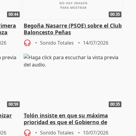
00:44
00:35
primera
Begoña Nasarre (PSOE) sobre el Club
oza
Baloncesto Peñas
026
Sonido Totales
14/07/2026
00:59
00:35
nizar
Tolón insiste en que su máxima
prioridad es que el Gobierno de
2027
Sánchez gane próximas elecciones
026
Sonido Totales
10/07/2026