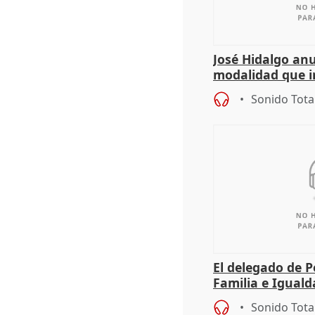
José Hidalgo an
modalidad que in
Sonido Tota
El delegado de Po
Familia e Iguald
sobre los tallere
Sonido Tota