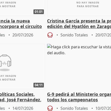
01:01
uncia la nueva
Cristina García presenta la 
corpora el circuito
edición del Hyatlón en Zarag
les
20/07/2026
Sonido Totales
20/07/2
04:11
líticas Sociales,
G-9 pedirá al Ministerio orga
ad, José Fernández,
todos los campeonatos
s
universitarios de España en 
les
14/07/2026
Sonido Totales
10/07/2