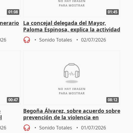
01:08
01:45
inerario
La concejal delegada del Mayor,
Paloma Espinosa, explica la actividad
de gimnasia acuática
026
Sonido Totales
02/07/2026
00:47
08:12
o
Begoña Álvarez, sobre acuerdo sobre
l
prevención de la violencia en
deporte base
026
Sonido Totales
01/07/2026