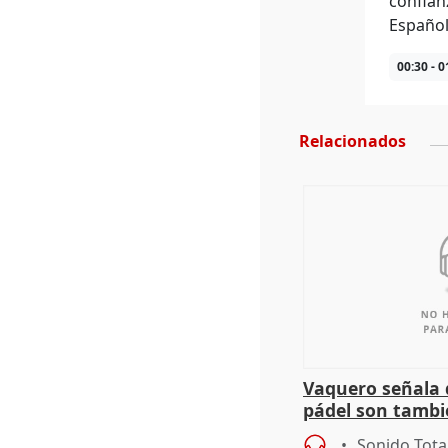
confian
Español
00:30 - 0
Relacionados
Vaquero señala q
pádel son tambi
encuentro y con
Sonido Tota