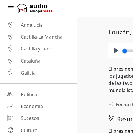
Andalucía
Louzán, 
Castilla-La Mancha
Castilla y León
Play
Cataluña
El preside
Galicia
los jugado
de las favo
mundialist
Política
Fecha:
Economía
Resum
Sucesos
Cultura
El preside