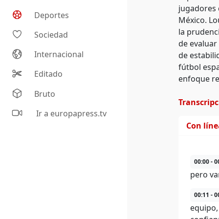
jugadores 
Deportes
México. Lo
la prudenci
Sociedad
de evaluar
Internacional
de estabili
fútbol espa
Editado
enfoque re
Bruto
Transcrip
Ir a europapress.tv
Con lín
00:00 - 0
pero va
00:11 - 0
equipo,