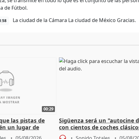
za, se transmite en todo lo que es el conjunto de las pers
a de Fútbol.
La ciudad de la Cámara La ciudad de México Gracias.
1:58
00:29
ue las pistas de
Sigüenza será un "autocine de
én un lugar de
con cientos de coches clásic
vivencia
espectadores
les
05/08/2026
Sonido Totales
05/08/2