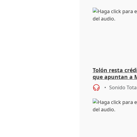
Tolón resta créd
que apuntan a 
sede del final d
Sonido Tota