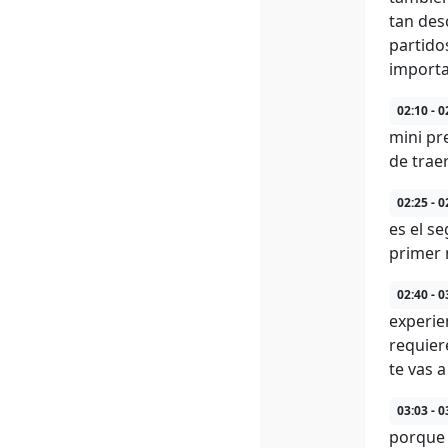
tan des
partido
importa
02:10 - 0
mini pr
de traer
02:25 - 0
es el s
primer 
02:40 - 0
experie
requier
te vas 
03:03 - 0
porque 