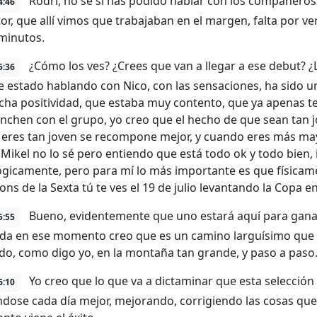
Rodri, no sé si has podido hablar con los compañeros
4:46
tor, que allí vimos que trabajaban en el margen, falta por 
minutos.
¿Cómo los ves? ¿Crees que van a llegar a ese debut? ¿Lo
5:36
 he estado hablando con Nico, con las sensaciones, ha sido 
ha positividad, que estaba muy contento, que ya apenas t
nchen con el grupo, yo creo que el hecho de que sean tan j
eres tan joven se recompone mejor, y cuando eres más ma
, Mikel no lo sé pero entiendo que está todo ok y todo bie
ógicamente, pero para mí lo más importante es que físicame
ns de la Sexta tú te ves el 19 de julio levantando la Copa 
Bueno, evidentemente que uno estará aquí para ganar
5:55
da en ese momento creo que es un camino larguísimo que 
do, como digo yo, en la montaña tan grande, y paso a paso
Yo creo que lo que va a dictaminar que esta selección tri
6:10
iéndose cada día mejor, mejorando, corrigiendo las cosas qu