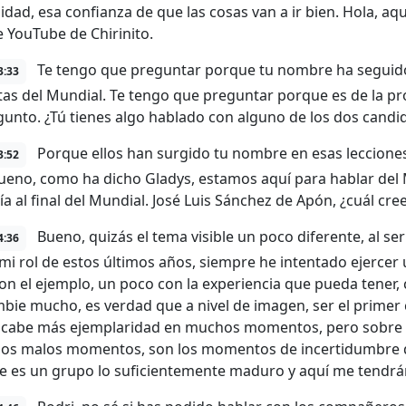
lidad, esa confianza de que las cosas van a ir bien. Hola, aq
e YouTube de Chirinito.
Te tengo que preguntar porque tu nombre ha seguido 
3:33
as del Mundial. Te tengo que preguntar porque es de la pr
unto. ¿Tú tienes algo hablado con alguno de los dos candid
Porque ellos han surgido tu nombre en esas leccione
3:52
Bueno, como ha dicho Gladys, estamos aquí para hablar del 
ía al final del Mundial. José Luis Sánchez de Apón, ¿cuál cre
Bueno, quizás el tema visible un poco diferente, al se
4:36
i rol de estos últimos años, siempre he intentado ejercer
con el ejemplo, un poco con la experiencia que pueda tene
bie mucho, es verdad que a nivel de imagen, ser el primer c
i cabe más ejemplaridad en muchos momentos, pero sobre t
los malos momentos, son los momentos de incertidumbre de
e es un grupo lo suficientemente maduro y aquí me tendrán