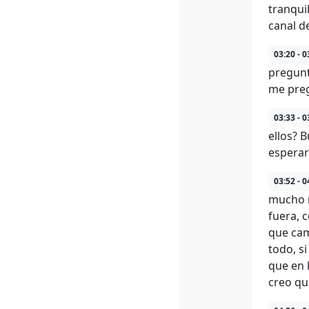
tranqui
canal d
03:20 - 0
pregunt
me preg
03:33 - 0
ellos? 
esperar
03:52 - 0
mucho m
fuera, 
que cam
todo, s
que en 
creo qu