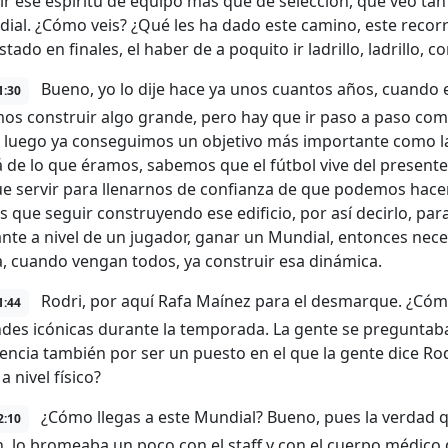
ir ese espíritu de equipo más que de selección, que veo ta
ial. ¿Cómo veis? ¿Qué les ha dado este camino, este recorri
tado en finales, el haber de a poquito ir ladrillo, ladrillo,
Bueno, yo lo dije hace ya unos cuantos años, cuando e
1:30
os construir algo grande, pero hay que ir paso a paso co
 luego ya conseguimos un objetivo más importante como l
á de lo que éramos, sabemos que el fútbol vive del presente
ue servir para llenarnos de confianza de que podemos hac
 que seguir construyendo ese edificio, por así decirlo, para
nte a nivel de un jugador, ganar un Mundial, entonces nece
 cuando vengan todos, ya construir esa dinámica.
Rodri, por aquí Rafa Maínez para el desmarque. ¿Cóm
1:44
ndes icónicas durante la temporada. La gente se preguntab
ncia también por ser un puesto en el que la gente dice Rodr
a nivel físico?
¿Cómo llegas a este Mundial? Bueno, pues la verdad
2:10
, lo bromeaba un poco con el staff y con el cuerpo médico q