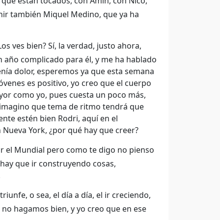
 que están tocados, con Amin, con Nico,
venir también Miquel Medino, que ya ha
s ves bien? Sí, la verdad, justo ahora,
un año complicado para él, y me ha hablado
enía dolor, esperemos ya que esta semana
óvenes es positivo, yo creo que el cuerpo
yor como yo, pues cuesta un poco más,
n, imagino que tema de ritmo tendrá que
nte estén bien Rodri, aquí en el
en Nueva York, ¿por qué hay que creer?
 el Mundial pero como te digo no pienso
hay que ir construyendo cosas,
.
unfe, o sea, el día a día, el ir creciendo,
e no hagamos bien, y yo creo que en ese