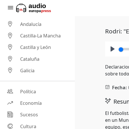
Andalucía
Rodri: "
Castilla-La Mancha
Castilla y León
Play
Cataluña
Declaracio
Galicia
sobre todo
Fecha:
Política
Resum
Economía
El futboli
Sucesos
en un Mund
Cultura
equipo, ese