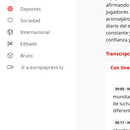
afirmando 
Deportes
jugadores.
aconsejánd
Sociedad
diario del 
Internacional
constante 
confianza 
Editado
Transcrip
Bruto
Ir a europapress.tv
Con lín
00:00 - 0
mundial
de luch
diferen
00:17 - 0