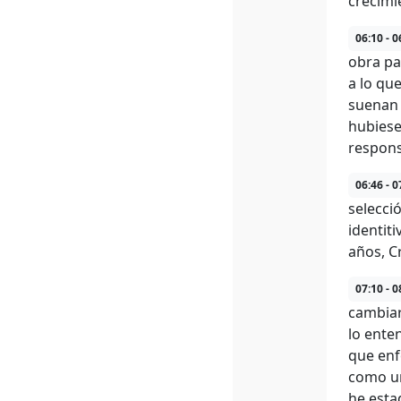
crecimie
06:10 - 0
obra pa
a lo qu
suenan 
hubiese
respons
06:46 - 0
selecci
identit
años, C
07:10 - 0
cambiar
lo ente
que enf
como un
he esta