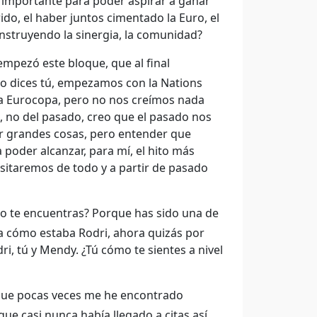
n importante para poder aspirar a ganar
do, el haber juntos cimentado la Euro, el
 construyendo la sinergia, la comunidad?
mpezó este bloque, que al final
mo dices tú, empezamos con la Nations
a Eurocopa, pero no nos creímos nada
, no del pasado, creo que el pasado nos
er grandes cosas, pero entender que
 poder alcanzar, para mí, el hito más
sitaremos de todo y a partir de pasado
o te encuentras? Porque has sido una de
a cómo estaba Rodri, ahora quizás por
i, tú y Mendy. ¿Tú cómo te sientes a nivel
 que pocas veces me he encontrado
ue casi nunca había llegado a citas así