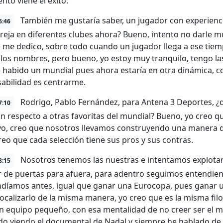
nto viene el éxito.
También me gustaría saber, un jugador con experienci
6:46
reja en diferentes clubes ahora? Bueno, intento no darle 
e me dedico, sobre todo cuando un jugador llega a ese tiemp
los nombres, pero bueno, yo estoy muy tranquilo, tengo las 
 habido un mundial pues ahora estaría en otra dinámica, c
abilidad es centrarme.
Rodrigo, Pablo Fernández, para Antena 3 Deportes, ¿q
7:10
ón respecto a otras favoritas del mundial? Bueno, yo creo q
ivo, creo que nosotros llevamos construyendo una manera d
reo que cada selección tiene sus pros y sus contras.
Nosotros tenemos las nuestras e intentamos explotar
8:15
 de puertas para afuera, para adentro seguimos entendien
ndíamos antes, igual que ganar una Eurocopa, pues ganar 
ocalizarlo de la misma manera, yo creo que es la misma filoso
 equipo pequeño, con esa mentalidad de no creer ser el m
do viendo el documental de Nadal y siempre he hablado de