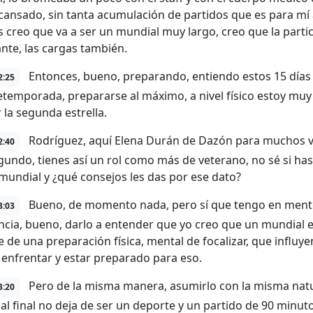
cansado, sin tanta acumulación de partidos que es para mí 
s creo que va a ser un mundial muy largo, creo que la parti
nte, las cargas también.
Entonces, bueno, preparando, entiendo estos 15 día
2:25
etemporada, prepararse al máximo, a nivel físico estoy muy
 la segunda estrella.
Rodríguez, aquí Elena Durán de Dazón para muchos va 
2:40
egundo, tienes así un rol como más de veterano, no sé si has
mundial y ¿qué consejos les das por ese dato?
Bueno, de momento nada, pero sí que tengo en mente 
3:03
ncia, bueno, darlo a entender que yo creo que un mundial e
e de una preparación física, mental de focalizar, que influy
a enfrentar y estar preparado para eso.
Pero de la misma manera, asumirlo con la misma natu
3:20
al final no deja de ser un deporte y un partido de 90 minuto