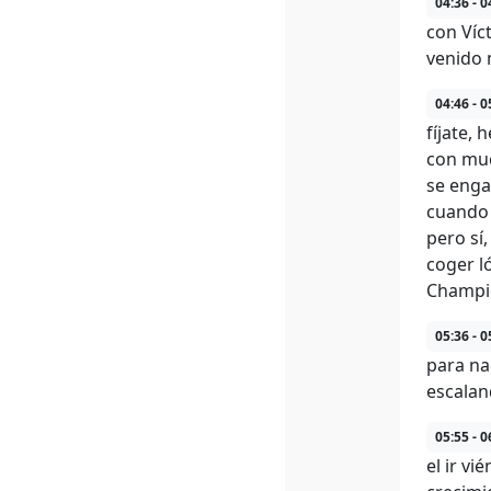
04:36 - 0
con Víc
venido 
04:46 - 0
fíjate,
con muc
se enga
cuando 
pero sí
coger l
Champio
05:36 - 0
para na
escalan
05:55 - 0
el ir v