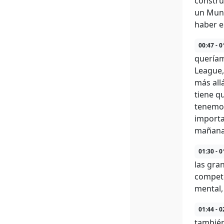
constru
un Mund
haber es
00:47 - 0
queríam
League,
más all
tiene q
tenemos
importa
mañana,
01:30 - 0
las gra
compete
mental, 
01:44 - 0
también