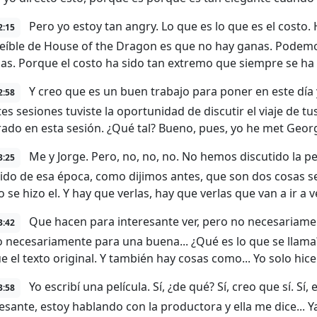
Pero yo estoy tan angry. Lo que es lo que es el costo
2:15
reíble de House of the Dragon es que no hay ganas. Podem
as. Porque el costo ha sido tan extremo que siempre se ha 
Y creo que es un buen trabajo para poner en este día y 
2:58
tes sesiones tuviste la oportunidad de discutir el viaje de 
rado en esta sesión. ¿Qué tal? Bueno, pues, yo he met Geor
Me y Jorge. Pero, no, no, no. No hemos discutido la pe
3:25
do de esa época, como dijimos antes, que son dos cosas sep
se hizo el. Y hay que verlas, hay que verlas que van a ir a ve
Que hacen para interesante ver, pero no necesariament
3:42
no necesariamente para una buena... ¿Qué es lo que se lla
e el texto original. Y también hay cosas como... Yo solo hice
Yo escribí una película. Sí, ¿de qué? Sí, creo que sí. Sí,
3:58
esante, estoy hablando con la productora y ella me dice... Ya