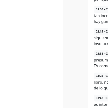
01:50 - 0
tan inc
hay gan
02:15 - 0
siguien
involuc
02:58 - 0
presumi
TV como 
03:25 - 0
libro, 
de lo qu
03:42 - 0
es inter