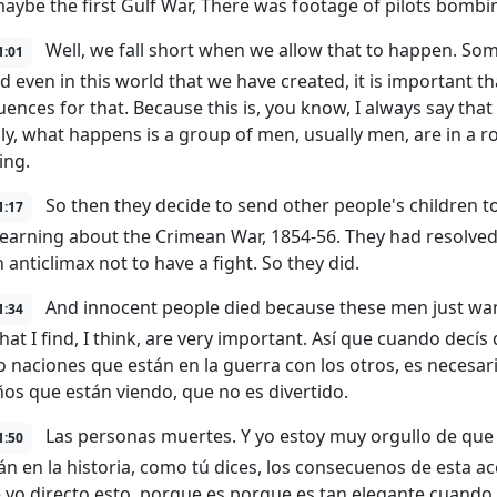
aybe the first Gulf War, There was footage of pilots bombin
Well, we fall short when we allow that to happen. So
1:01
d even in this world that we have created, it is important t
ences for that. Because this is, you know, I always say that
ly, what happens is a group of men, usually men, are in a
ing.
So then they decide to send other people's children to
1:17
earning about the Crimean War, 1854-56. They had resolved al
n anticlimax not to have a fight. So they did.
And innocent people died because these men just want
1:34
that I find, I think, are very important. Así que cuando decí
o naciones que están en la guerra con los otros, es necesar
ños que están viendo, que no es divertido.
Las personas muertes. Y yo estoy muy orgullo de que 
1:50
án en la historia, como tú dices, los consecuenos de esta a
 yo directo esto, porque es porque es tan elegante cuando