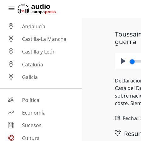
Andalucía
Toussain
Castilla-La Mancha
guerra
Castilla y León
Cataluña
Play
Galicia
Declaracio
Casa del Dr
sobre naci
Política
coste. Sie
Economía
Fecha:
Sucesos
Resum
Cultura