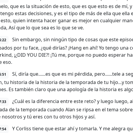
lo, que es la situación de esto, que es que esto es de mí, y
engo estas decisiones, y es el tipo de más de ella que ella e
 esto, quien intenta hacer ganar es mejor en cualquier ma
da, Así que lo que sea es lo que se ve.
Sin embargo, sin ningún tipo de cosas que este episo
6:22
ados por tu face, ¿qué dirías? ¡Hang en ahí! Yo tengo una
ind, ¡¿DID YOU DIE?! ¡Tú me, porque no puedo esperar hast
e eso.
Sí, diría que......es que es mi pérdida, pero......tele a s
6:51
, tu historia de la historia de la temporada de tu hijo...y t
nes. Es también claro que una apología de la historia es algo
¿Cuál es la diferencia entre este reto? y luego luego, al
7:33
da de la temporada cuando Alan se ripsa en el tema sobre l
nosotros y tú eres con tu otros hijos y así.
Y Corliss tiene que estar ahí y tomarla. Y me alegra 
7:54