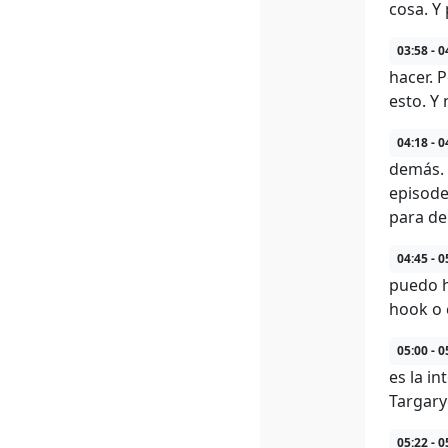
cosa. Y 
03:58 - 0
hacer. 
esto. Y
04:18 - 0
demás. 
episode
para de
04:45 - 0
puedo h
hook o 
05:00 - 0
es la i
Targary
05:22 - 0