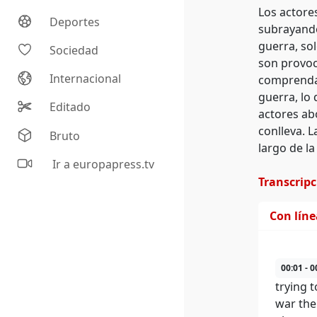
Los actore
Deportes
subrayando
guerra, so
Sociedad
son provoc
Internacional
comprendan
guerra, lo
Editado
actores ab
conlleva. L
Bruto
largo de la
Ir a europapress.tv
Transcrip
Con lín
00:01 - 0
trying t
war ther