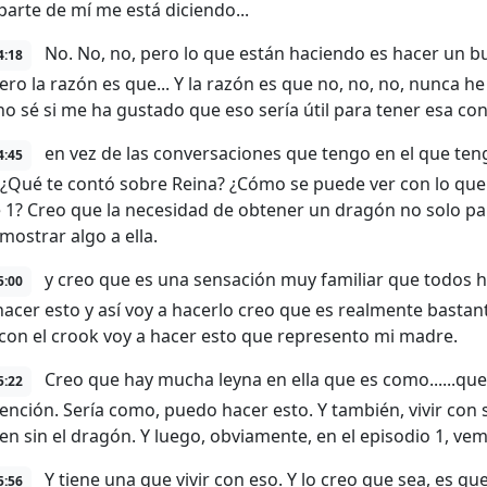
parte de mí me está diciendo...
No. No, no, pero lo que están haciendo es hacer un bu
4:18
Pero la razón es que... Y la razón es que no, no, no, nunca 
 no sé si me ha gustado que eso sería útil para tener esa co
en vez de las conversaciones que tengo en el que ten
4:45
¿Qué te contó sobre Reina? ¿Cómo se puede ver con lo que s
 1? Creo que la necesidad de obtener un dragón no solo pa
mostrar algo a ella.
y creo que es una sensación muy familiar que todos h
5:00
acer esto y así voy a hacerlo creo que es realmente bastant
con el crook voy a hacer esto que represento mi madre.
Creo que hay mucha leyna en ella que es como......que 
5:22
ntención. Sería como, puedo hacer esto. Y también, vivir co
en sin el dragón. Y luego, obviamente, en el episodio 1, ve
Y tiene una que vivir con eso. Y lo creo que sea, es qu
5:56