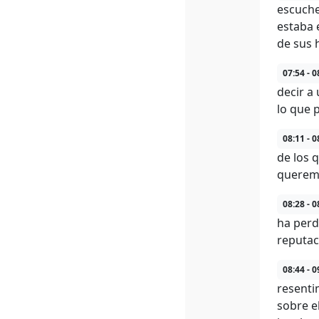
escuchen
estaba 
de sus h
07:54 - 0
decir a
lo que 
08:11 - 0
de los 
queremo
08:28 - 0
ha perd
reputac
08:44 - 0
resenti
sobre e