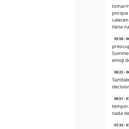
tomarme
porque t
calecen
tiene na
05:56 - 0
preocup
Summerk
emoji d
06:22 - 0
También
decisio
06:51 - 0
tempora
nada de 
07:33 - 0