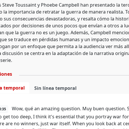
s Steve Toussaint y Phoebe Campbell han presentado la ter
 la importancia de retratar la guerra de manera realista. 
lo sus consecuencias devastadoras, y resalta cómo la histo
ados por decisiones de unos pocos que envían a otros a luc
 que la guerra no es un juego. Además, Campbell menciona q
 que se traduce en pérdidas humanas y un impacto emocion
ogan por un enfoque que permita a la audiencia ver más allá
a discusión se centra en la adaptación de la narrativa origin
 serie.
ciones
ea temporal
Sin línea temporal
Wow, qué an amazing question. Muy buen question. Ste
0:35
o get too deep, I think it's essential that you portray war fo
e are no winners, just war itself. When you look back at cer