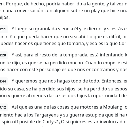
. Porque, de hecho, podría haber ido a la gente, y tal vez qu
en una conversación con alguien sobre un play que hice u
ijos.
Y luego su granulada viene a él y le dieron, y si estás
8:11
 un niño que pueda hacer que no sea ahí. Lo que es difícil, 
puedes hacer es que tienes que tomarla, y eso es lo que Corl
Y así, para el resto de la temporada, está intentando 
8:28
que te dijo, es que se ha perdido mucho. Cuando empecé est
s hacer con este personaje es que nos encontramos y nos
Y queremos que nos hagas todo de todo. Entonces, en
8:44
ido su casa, se ha perdido sus hijos, se ha perdido su espos
ión y quiere al menos dar a sus dos hijos la oportunidad de
Así que es una de las cosas que motores a Moulang, co
9:12
miento hacia los Targaryens y su guerra estupida que él ha
l spin-off posible de Corlys? ¿O si quieres estar involucrad