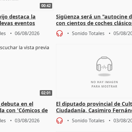
00:42
vijo destaca la
Sigüenza será un "autocine de
llevas eventos
con cientos de coches clásic
 pueblos
espectadores
les
06/08/2026
Sonido Totales
05/08/2
02:01
 debuta en el
El diputado provincial de Cul
da con 'Cómicos de
Ciudadanía, Casimiro Fernán
me ha escogido"
sobre el balance de entradas
les
03/08/2026
Sonido Totales
03/08/2