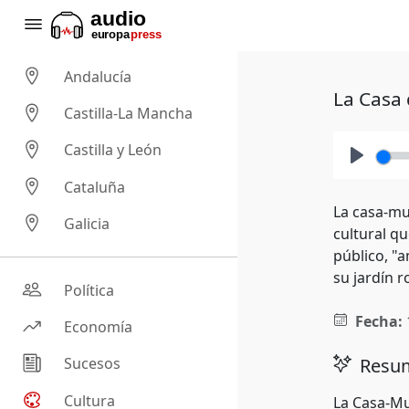
Andalucía
La Casa 
Castilla-La Mancha
Castilla y León
Play
Cataluña
La casa-mu
Galicia
cultural qu
público, "a
su jardín 
Política
Fecha:
Economía
Resum
Sucesos
Cultura
La Casa-Mu