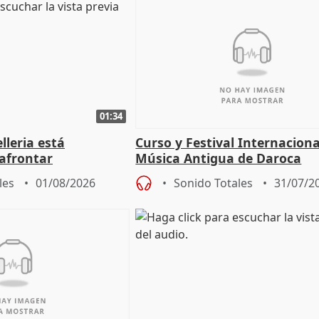
01:34
lleria está
Curso y Festival Internaciona
afrontar
Música Antigua de Daroca
odos los escenarios"
les
01/08/2026
Sonido Totales
31/07/2