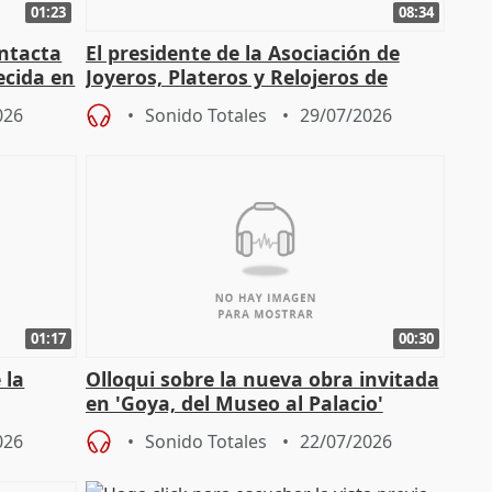
01:23
08:34
intacta
El presidente de la Asociación de
ecida en
Joyeros, Plateros y Relojeros de
Córdoba celebra la IGP
026
Sonido Totales
29/07/2026
01:17
00:30
 la
Olloqui sobre la nueva obra invitada
en 'Goya, del Museo al Palacio'
" en la
026
Sonido Totales
22/07/2026