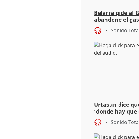
Belarra pide al 
abandone el gas
"de verdad" por 
Sonido Tota
Urtasun dice que
"donde hay que e
aplicar la Ley d
Sonido Tota