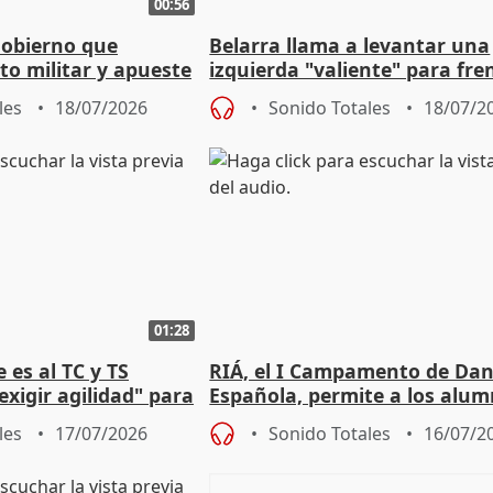
00:56
Gobierno que
Belarra llama a levantar una
to militar y apueste
izquierda "valiente" para fre
la cultura
avance de la extrema derech
les
18/07/2026
Sonido Totales
18/07/2
01:28
 es al TC y TS
RIÁ, el I Campamento de Da
xigir agilidad" para
Española, permite a los alu
e Amnistía
"sacar su talento a flor de pie
les
17/07/2026
Sonido Totales
16/07/2