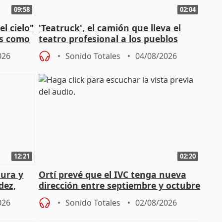
09:58
02:04
l cielo"
'Teatruck', el camión que lleva el
os como
teatro profesional a los pueblos
extremeños
026
Sonido Totales
04/08/2026
12:21
02:20
tura y
Ortí prevé que el IVC tenga nueva
dez,
dirección entre septiembre y octubre
026
Sonido Totales
02/08/2026