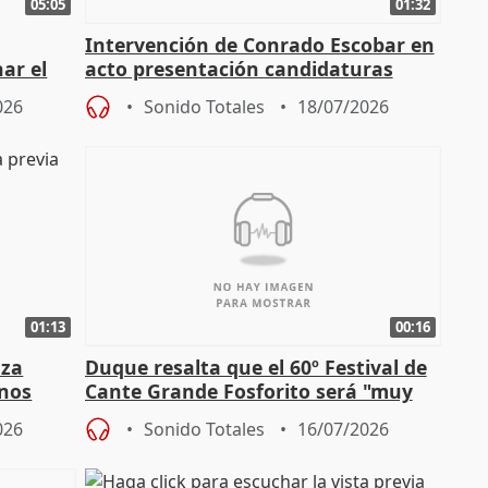
05:05
01:32
Intervención de Conrado Escobar en
nar el
acto presentación candidaturas
a
alcaldes PP para 2027
026
Sonido Totales
18/07/2026
01:13
00:16
nza
Duque resalta que el 60º Festival de
mnos
Cante Grande Fosforito será "muy
l"
especial" tras su pérdida
026
Sonido Totales
16/07/2026