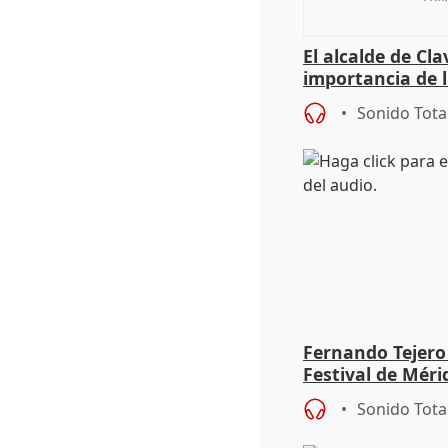
El alcalde de Cla
importancia de 
culturales a los
Sonido Tota
Fernando Tejero
Festival de Méri
Roma': "Strabo 
Sonido Tota