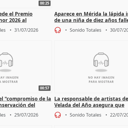
00:25
cede el Premio
Aparece en Mérida la lápida 
nor 2026 al
de una niña de diez años fall
r Fortes
el año 519 d.C.
les
31/07/2026
Sonido Totales
30/07/2
00:57
el "compromiso de la
La responsable de artistas de
nservación del
Velada del Año asegura que
Córdoba
"Andalucía está muy presente
les
29/07/2026
Sonido Totales
22/07/2
cita