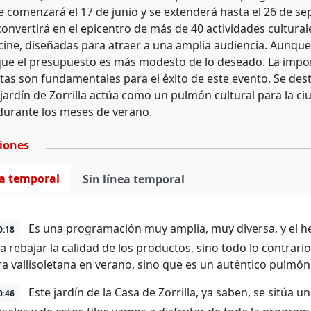
e comenzará el 17 de junio y se extenderá hasta el 26 de se
nvertirá en el epicentro de más de 40 actividades culturales
 cine, diseñadas para atraer a una amplia audiencia. Aunque 
ue el presupuesto es más modesto de lo deseado. La impor
istas son fundamentales para el éxito de este evento. Se de
l jardín de Zorrilla actúa como un pulmón cultural para la ci
 durante los meses de verano.
ciones
ea temporal
Sin línea temporal
Es una programación muy amplia, muy diversa, y el h
0:18
 a rebajar la calidad de los productos, sino todo lo contrari
ura vallisoletana en verano, sino que es un auténtico pulmón 
Este jardín de la Casa de Zorrilla, ya saben, se sitúa
0:46