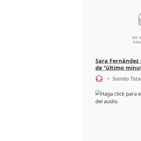
Sara Fernández 
de "último minu
Sonido Tota