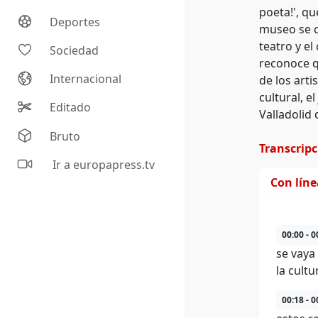
poeta!', qu
Deportes
museo se co
teatro y el
Sociedad
reconoce q
Internacional
de los art
cultural, e
Editado
Valladolid
Bruto
Transcrip
Ir a europapress.tv
Con lín
00:00 - 0
se vaya
la cult
00:18 - 0