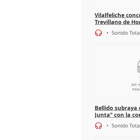
Vilalfeliche con
Trevillano de Ho
periodista Xabie
Sonido Tota
Bellido subraya 
Junta" con la co
patrimonio en 
Sonido Tota