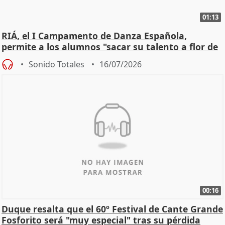
01:13
RIÁ, el I Campamento de Danza Española,
permite a los alumnos "sacar su talento a flor de
piel"
Sonido Totales
16/07/2026
00:16
Duque resalta que el 60º Festival de Cante Grande
Fosforito será "muy especial" tras su pérdida