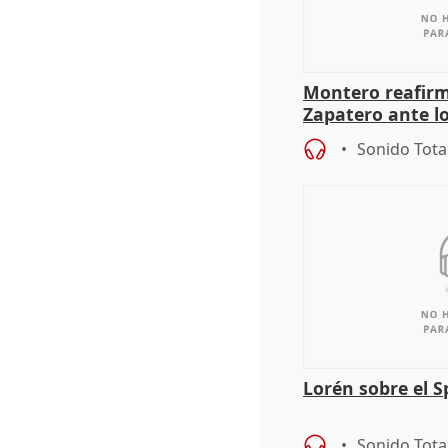
Montero reafirm
Zapatero ante l
versión" contra 
Sonido Tota
Lorén sobre el S
Sonido Tota