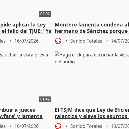
02:02
pide aplicar la Ley
Montero lamenta condena a
el fallo del TJUE: "Ya
hermano de Sánchez porque 
que su caso merecía una
les
16/07/2026
Sonido Totales
14/07/2
"absolución"
01:42
ibuir a jueces
El TSJM dice que Ley de Eficie
wfare' y lamenta
ralentiza y eleva los asuntos 
 institucional"
resolver a más de 825.000
les
10/07/2026
Sonido Totales
10/07/2