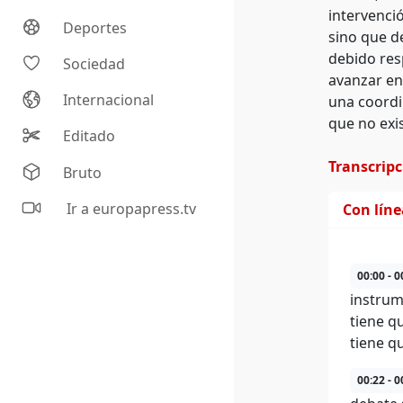
intervenci
Deportes
sino que de
debido resp
Sociedad
avanzar en 
Internacional
una coordin
que no exis
Editado
Transcrip
Bruto
Ir a europapress.tv
Con lín
00:00 - 0
instrum
tiene q
tiene q
00:22 - 0