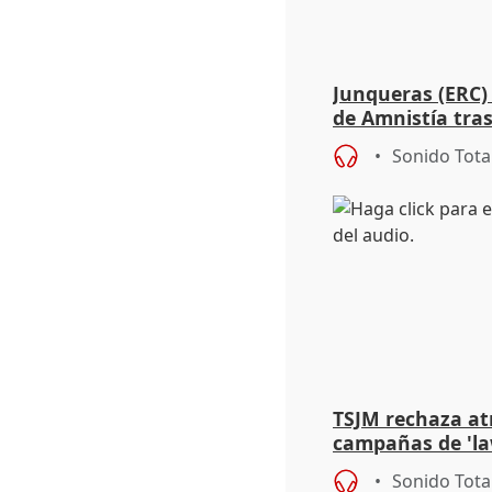
Junqueras (ERC) 
de Amnistía tras 
no hay excusas"
Sonido Tota
TSJM rechaza atr
campañas de 'la
falta de "respeto
Sonido Tota