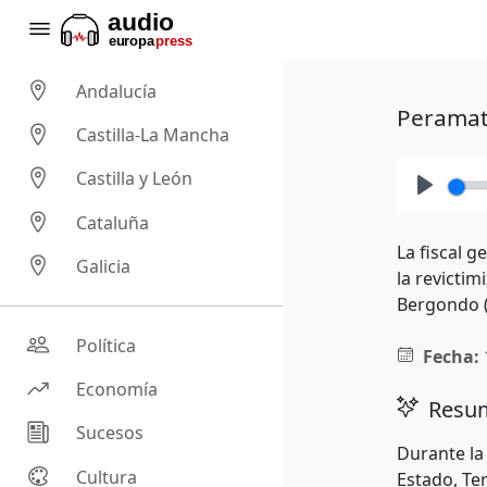
Andalucía
Peramato
Castilla-La Mancha
Castilla y León
Play
Cataluña
La fiscal g
Galicia
la revictim
Bergondo (A
Política
Fecha:
Economía
Resum
Sucesos
Durante la 
Cultura
Estado, Ter