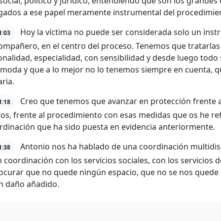
social, político y jurídico, entendiendo que son los grandes
egados a ese papel meramente instrumental del procedimie
Hoy la víctima no puede ser considerada solo un instru
1:03
ompañero, en el centro del proceso. Tenemos que tratarla
onalidad, especialidad, con sensibilidad y desde luego todo
 moda y que a lo mejor no lo tenemos siempre en cuenta, que
ria.
Creo que tenemos que avanzar en protección frente a
1:18
os, frente al procedimiento con esas medidas que os he re
rdinación que ha sido puesta en evidencia anteriormente.
Antonio nos ha hablado de una coordinación multidis
1:38
coordinación con los servicios sociales, con los servicios de
ocurar que no quede ningún espacio, que no se nos quede 
un daño añadido.