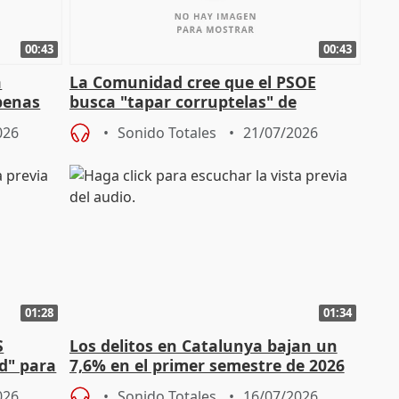
00:43
00:43
a
La Comunidad cree que el PSOE
apenas
busca "tapar corruptelas" de
Sánchez
026
Sonido Totales
21/07/2026
01:28
01:34
S
Los delitos en Catalunya bajan un
ad" para
7,6% en el primer semestre de 2026
respecto al año pasado
026
Sonido Totales
16/07/2026