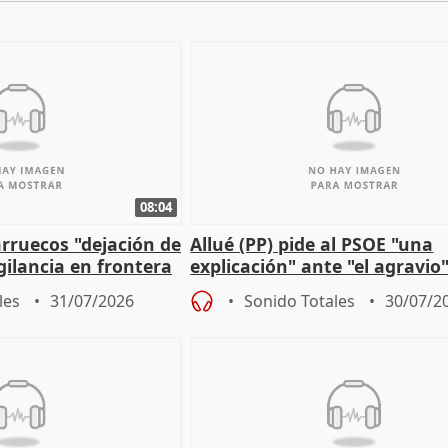
08:04
rruecos "dejación de
Allué (PP) pide al PSOE "una
gilancia en frontera
explicación" ante "el agravio"
recorte de plazas judiciales
les
31/07/2026
Sonido Totales
30/07/2