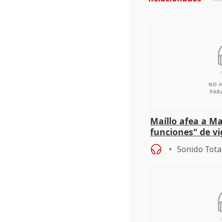
Maíllo afea a Ma
funciones" de vi
con Ceuta
Sonido Tota