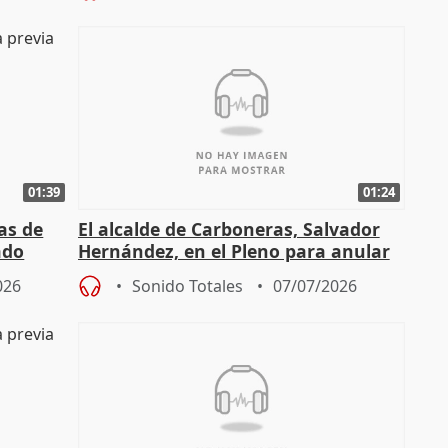
01:39
01:24
as de
El alcalde de Carboneras, Salvador
ado
Hernández, en el Pleno para anular
la licencia del Algarrobico
026
Sonido Totales
07/07/2026