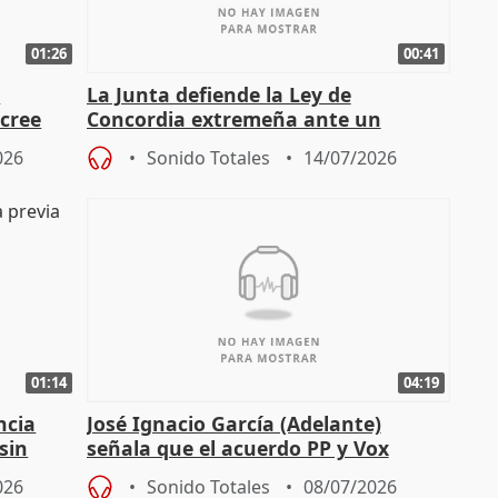
01:26
00:41
l
La Junta defiende la Ley de
cree
Concordia extremeña ante un
posible recurso del Gobierno
026
Sonido Totales
14/07/2026
01:14
04:19
ncia
José Ignacio García (Adelante)
sin
señala que el acuerdo PP y Vox
recoge la creación de un "ICE
026
Sonido Totales
08/07/2026
andaluz"