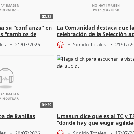
02:23
a su "confianza" en
La Comunidad destaca que l
os "cambios de
celebración de la Selección 
él
tuvo incidentes
les
21/07/2026
Sonido Totales
21/07/2
01:39
pa de Ranillas
Urtasun dice que es al TC y T
"donde hay que exigir agilid
aplicar la Ley de Amnistía
les
20/07/2026
Sonido Totales
17/07/2