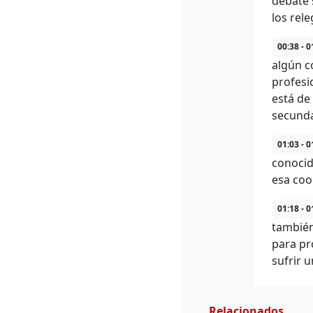
debate 
los rel
00:38 - 0
algún c
profesi
está de
secunda
01:03 - 0
conocid
esa coo
01:18 - 0
también 
para pr
sufrir 
Relacionados