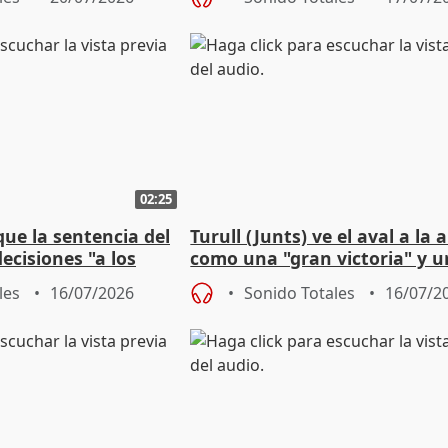
02:25
que la sentencia del
Turull (Junts) ve el aval a la 
ecisiones "a los
como una "gran victoria" y u
s"
TC a posicionarse
les
16/07/2026
Sonido Totales
16/07/2