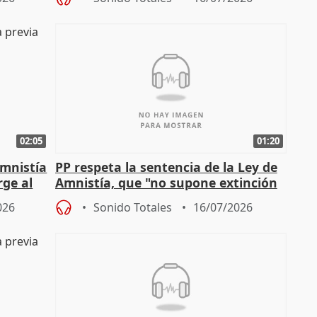
02:05
01:20
amnistía
PP respeta la sentencia de la Ley de
rge al
Amnistía, que "no supone extinción
automática de la responsabil
026
Sonido Totales
16/07/2026